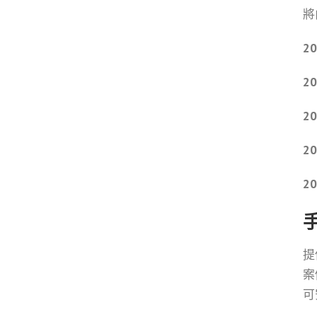
將
2
2
2
2
2
提
案
可