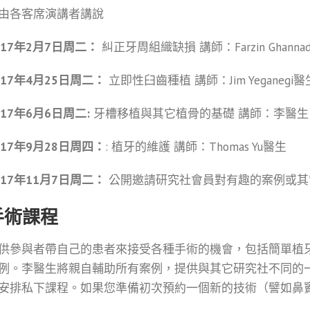
由各客席演講者講說
017年2月7日周二：
糾正牙周組織缺損 講師：Farzin Ghanna
017年4月25日周二：
立即性臼齒種植 講師：Jim Yeganegi醫
017年6月6日周二:
牙槽移植與其它植骨的基礎 講師：李醫生
017年9月28日周四：
: 植牙的維護 講師：Thomas Yu醫生
017年11月7日周二：
公開邀請研究社會員對有趣的案例或其
手術課程
供參與者帶自己的患者來接受各種手術的機會，包括簡單植
例。李醫生將親自輔助所有案例，提供與其它研究社不同的一
安排私下課程。如果您準備初次預約一個新的技術（譬如鼻